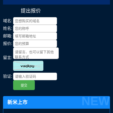
提出报价
域名:
姓名:
邮箱:
报价:
留言:
验证:
提交
NEW
新米上市